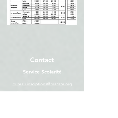
Contact
Service Scolarité
bureau.insciptions@mariste.org
Pour toutes les inscriptions
(scolarités, cantine, transports,
activités, ...), vos documents
administratifs et le recouvrement.