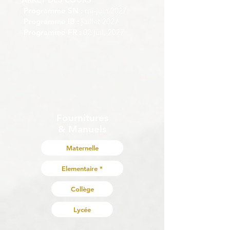
Programme SN :
mi-juin 2027
Programme IB :
juillet 2027
Programme FR :
02 juil. 2027
Fournitures
& Manuels
Maternelle
Elementaire *
Collège
Lycée