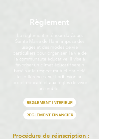
Règlement
Le règlement intérieur du Cours
Sainte Marie de Hann impose des
usages et des modes de vie
particuliers pour organiser la vie de
la communauté éducative. Il vise à
favoriser un climat éducatif serein
basé sur le respect mutuel par-delà
les différences, sur l’adhésion au
projet éducatif et aux règles de vivre
ensemble.
REGLEMENT INTERIEUR
REGLEMENT FINANCIER
Procédure de réinscription :